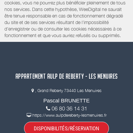
cookies, vous ne pourrez plus bénéficier pleinement de tous
nos services. Dans cette hypothèse, WeeDigital ne saurait
être tenue responsable en cas de fonctionnement dégradé
du site et de ses services résultant de l’impossibilité
d’enregistrer ou de consulter les cookies nécessaires à ce
fonctionnement et que vous auriez refusés ou supprimés.
APPARTEMENT AULP DE REBERTY - LES MENUIRES
, Grand Reberty 73440 Les Menuires
Pascal BRUNETTE
06 80 36 14 31
https://www.aulpdereberty-lesmenuires.fr
DISPONIBILITÉS/RÉSERVATION